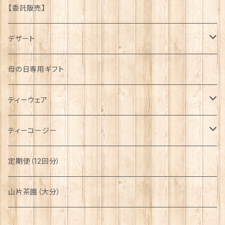
京都府
【委託販売】
大分県
デザート
タルト
母の日専用ギフト
プリン
ティーウェア
八天堂
ティーセット
ティーコージー
アイス
カップ
手縫い
定期便（12回分）
ショコラ
収納袋
機械縫い
山片茶園（大分）
ケーキ