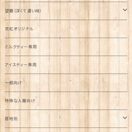
望蘭（深くて濃い味）
リーフ
京紅オリジナル
京都府
ティーバッグ
ミルクティー専用
京都府
アイスティー専用
一般向け
特殊な人層向け
産地別