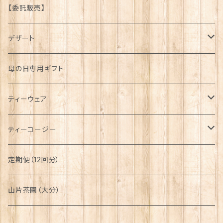
京都府
【委託販売】
大分県
デザート
タルト
母の日専用ギフト
プリン
ティーウェア
八天堂
ティーセット
ティーコージー
アイス
カップ
手縫い
定期便（12回分）
ショコラ
収納袋
機械縫い
山片茶園（大分）
ケーキ