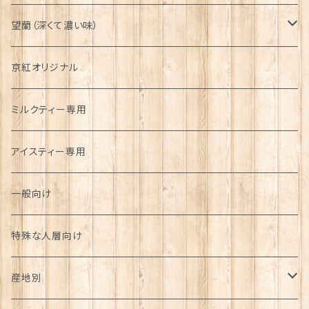
望蘭（深くて濃い味）
リーフ
京紅オリジナル
京都府
ティーバッグ
ミルクティー専用
京都府
アイスティー専用
一般向け
特殊な人層向け
産地別