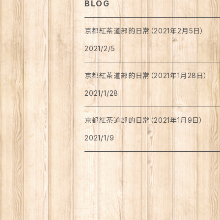
BLOG
チョコレート
京都紅茶道部的日常（2021年2月5日）
2021/2/5
ワッフル
京都紅茶道部的日常（2021年1月28日）
バームクーヘン
2021/1/28
カステラ
京都紅茶道部的日常（2021年1月9日）
2021/1/9
焼き菓子
ロールケーキ
ゼリー