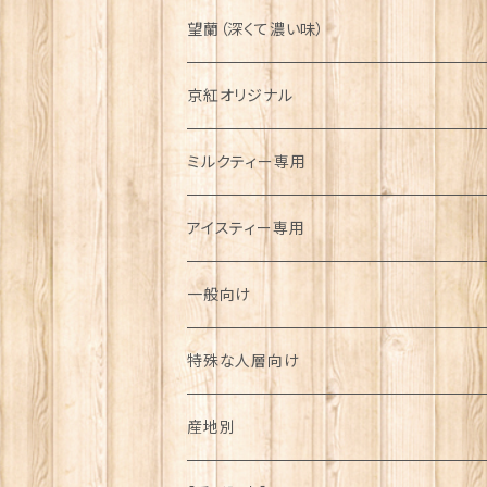
望蘭（深くて濃い味）
リーフ
京紅オリジナル
京都府
ティーバッグ
ミルクティー専用
京都府
アイスティー専用
一般向け
特殊な人層向け
産地別