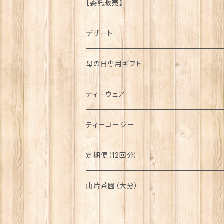
京都府
【委託販売】
大分県
デザート
タルト
母の日専用ギフト
プリン
ティーウェア
八天堂
ティーセット
ティーコージー
アイス
カップ
手縫い
定期便（12回分）
ショコラ
収納袋
機械縫い
山片茶園（大分）
ケーキ