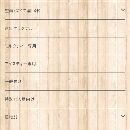
望蘭（深くて濃い味）
リーフ
京紅オリジナル
京都府
ティーバッグ
ミルクティー専用
京都府
アイスティー専用
一般向け
特殊な人層向け
産地別