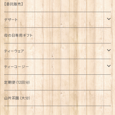
京都府
【委託販売】
大分県
デザート
タルト
母の日専用ギフト
プリン
ティーウェア
八天堂
ティーセット
ティーコージー
アイス
カップ
手縫い
定期便（12回分）
ショコラ
収納袋
機械縫い
山片茶園（大分）
ケーキ